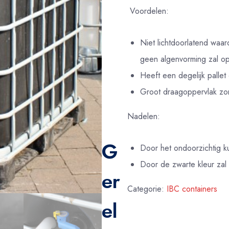
Voordelen:
Niet lichtdoorlatend waar
geen algenvorming zal o
Heeft een degelijk pallet
Groot draagoppervlak zor
Nadelen:
G
Door het ondoorzichtig k
Door de zwarte kleur zal
er
Categorie:
IBC containers
el