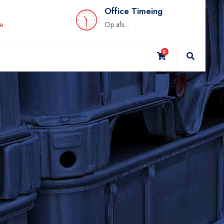
Office Timeing
be
Op afspraak
0