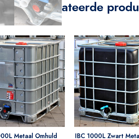
ateerde produ
000L Metaal Omhuld
IBC 1000L Zwart Metal