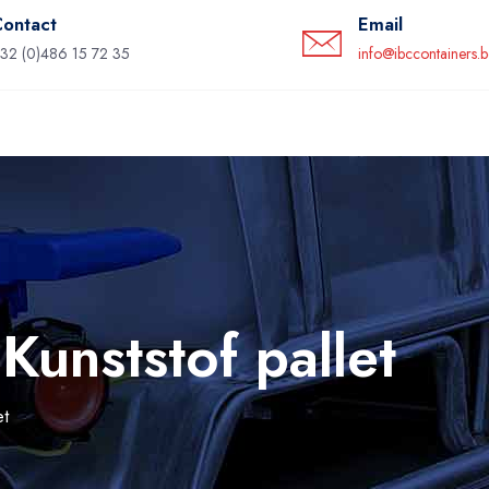
ontact
Email
32 (0)486 15 72 35
info@ibccontainers.
Kunststof pallet
et